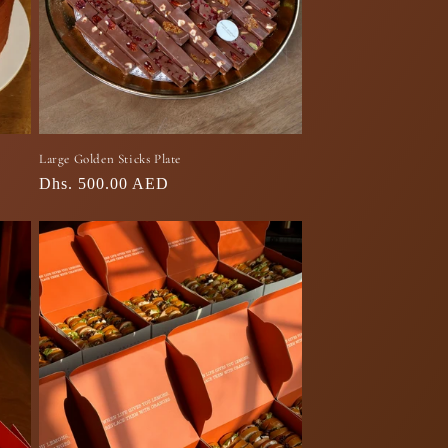
Large Golden Sticks Plate
السعر
Dhs. 500.00 AED