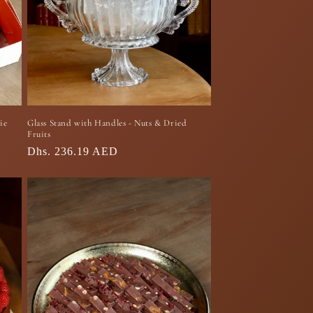
ie
Glass Stand with Handles - Nuts & Dried
Fruits
السعر
Dhs. 236.19 AED