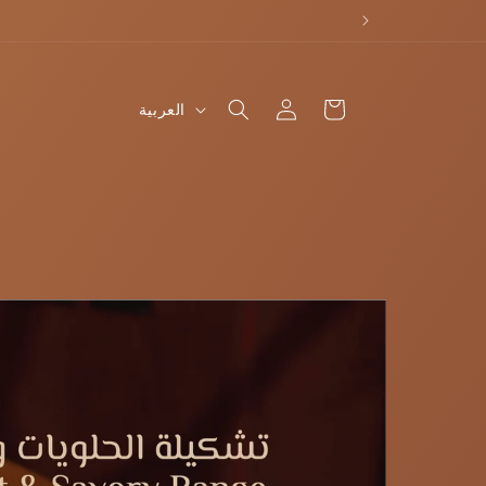
تسجيل
ا
Cart
العربية
دخول
ل
ل
غ
ة