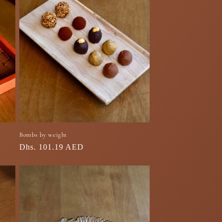
Bombs by weight
السعر
Dhs. 101.19 AED