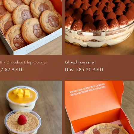
تيراميسو السحابة
ilk Chocolate Chip Cookies
السعر
Dhs. 285.71 AED
47.62 AED