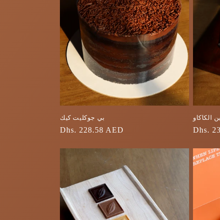
ن الكاكاو
بي جوكليت كيك
السعر
Dhs. 2
السعر
Dhs. 228.58 AED