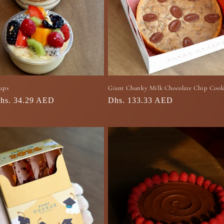
ups
Giant Chunky Milk Chocolate Chip Cook
السعر
Dhs. 133.33 AED
hs. 34.29 AED