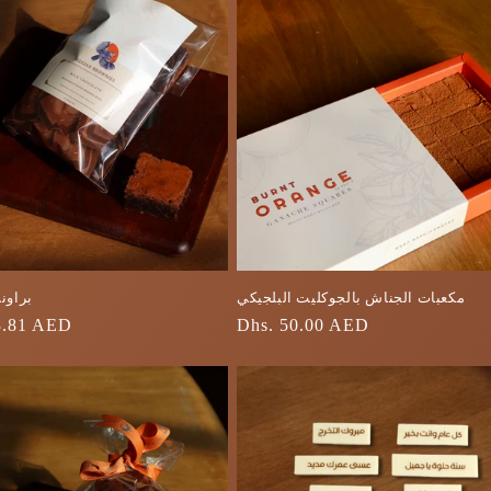
مكعبات الجناش بالجوكليت البلجيكي
براون
السعر
Dhs. 50.00 AED
3.81 AED