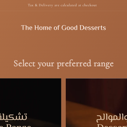
Tax & Delivery are calculated at checkout
Select your preferred range